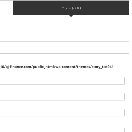
コメント ( 0 )
10/oj-finance.com/public_html/wp-content/themes/story_tcd041-