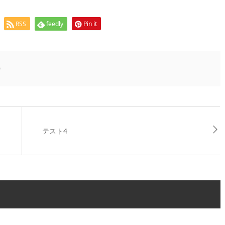
RSS
feedly
Pin it
0
テスト4