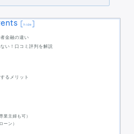
ents
[
]
hide
費者金融の違い
ゃない！口コミ評判を解説
用するメリット
専業主婦も可）
ローン）