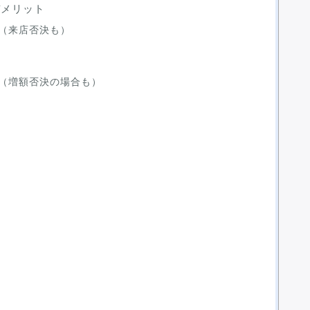
デメリット
（来店否決も）
（増額否決の場合も）