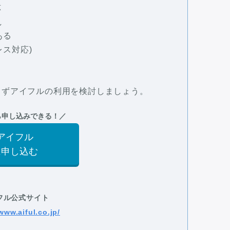
応
し
ある
レス対応)
まずアイフルの利用を検討しましょう。
ら申し込みできる！／
アイフル
に申し込む
フル公式サイト
www.aiful.co.jp/